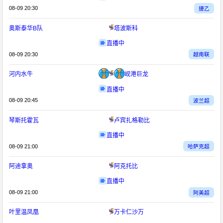
08-09 20:30
捷乙
奥斯泰华B队
塔波斯科
直播中
08-09 20:30
越南联
河内水牛
岘港巨龙
直播中
08-09 20:45
波兰超
琴斯托霍瓦
卢宾扎格勒比
直播中
08-09 21:00
哈萨克超
阿迪拿奥
阿克托比
直播中
08-09 21:00
阿美超
叶里温凤凰
万卡仁沙万