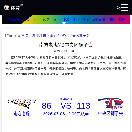
NBA
CBA
足球直播
英超
西甲
欧冠
意甲
中超
德甲
法甲
篮球直播
首页
篮球直播
足球直播
当前位置:
首页
澳中部联
南方老虎VS中央区狮子会
篮球资讯
南方老虎VS中央区狮子会
足球资讯
2026-07-08 19:00
篮球录像
足球录像
在2026年07月08日，精彩的澳中部联对决【南方老虎 vs 中央区狮子会】将进行直播。
喜爱澳中部联的球迷们，别忘了提前收藏本页面，确保不错过这场精彩的比赛。为了您的观赛
体验，还特别为您整理了关于澳中部联的最新比赛列表、两队的历史交锋记录和赛程安排。这
里是您获取澳中部联直播信息的最佳地点，敬请关注。
澳中部联
86
VS
113
南方老虎
中央区狮子会
2026-07-08 19:00
已结束