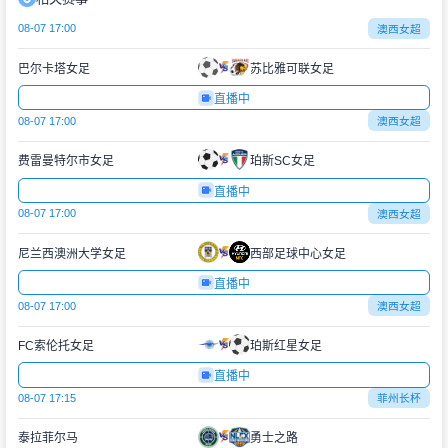
08-07 17:00
澳西女超
巴尔卡塔女足
苏比雅可联女足
直播中
08-07 17:00
澳西女超
费雷曼特尔市女足
珀斯SC女足
直播中
08-07 17:00
澳西女超
尼兰西澳洲大学女足
西部足球中心女足
直播中
08-07 17:00
澳西女超
FC索伦托女足
珀斯红星女足
直播中
08-07 17:15
菲州长杯
泰拉菲尔马
勇士之路