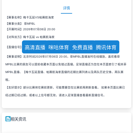
详情
【赛事名称】梅卡瓦延VS帕赛航海家
【赛事分类】
菲MPBL
【开赛时间】2026年07月08日 20:00
【对阵双方】梅卡瓦延 vs 帕赛航海家
高清直播
咪咕体育
免费直播
腾讯体育
【直播信号】
【赛事说明】北京时间2026年07月08日 20:00，菲MPBL直播准时在线播放，喜欢看菲
MPBL比赛的朋友可以提前收藏本页面以免错过直播。足球直播还为您在本页面索引了相关菲
MPBL直播、【梅卡瓦延直播、帕赛航海家直播的近期比赛列表以及两队历史交锋、两队赛
程。
【友好提示】部分比赛将在赛前更新，可能需要您在比赛前再刷新查看。 如果本页面比赛已
经过期已经过期，或者以上信号都无效，请进入足球直播查看最新直播信号。
相关资讯