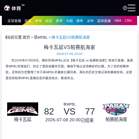
NBA
CBA
足球直播
英超
西甲
欧冠
意甲
中超
德甲
法甲
篮球直播
页
直播
直播
当前位置:
首页
菲MPBL
梅卡瓦延VS帕赛航海家
资讯
梅卡瓦延VS帕赛航海家
资讯
2026-07-08 20:00
录像
录像
在2026年07月08日，精彩的菲MPBL对决【梅卡瓦延 vs 帕赛航海家】将进行直播。喜爱
菲MPBL的球迷们，别忘了提前收藏本页面，确保不错过这场精彩的比赛。为了您的观赛体
验，还特别为您整理了关于菲MPBL的最新比赛列表、两队的历史交锋记录和赛程安排。这里
是您获取菲MPBL直播信息的最佳地点，敬请关注。
菲MPBL
82
VS
77
梅卡瓦延
帕赛航海家
2026-07-08 20:00
已结束