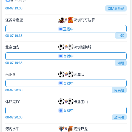
08-07 19:30
CBA夏季赛
江苏肯帝亚
深圳马可波罗
直播中
08-07 19:35
中超
北京国安
深圳新鹏城
直播中
08-07 19:35
湘超
岳阳队
湘潭队
直播中
08-07 20:00
阿美超
休尼克FC
卡潘宝山
直播中
08-07 20:30
越南联
河内水牛
岘港巨龙