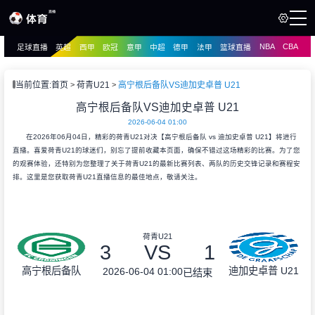
NBA
CBA
足球直播
英超
西甲
欧冠
意甲
中超
德甲
法甲
篮球直播
页
直播
直播
当前位置:
首页
荷青U21
高宁根后备队VS迪加史卓普 U21
资讯
高宁根后备队VS迪加史卓普 U21
资讯
2026-06-04 01:00
录像
录像
在2026年06月04日，精彩的荷青U21对决【高宁根后备队 vs 迪加史卓普 U21】将进行
直播。喜爱荷青U21的球迷们，别忘了提前收藏本页面，确保不错过这场精彩的比赛。为了您
的观赛体验，还特别为您整理了关于荷青U21的最新比赛列表、两队的历史交锋记录和赛程安
排。这里是您获取荷青U21直播信息的最佳地点，敬请关注。
荷青U21
3
VS
1
高宁根后备队
迪加史卓普 U21
2026-06-04 01:00
已结束