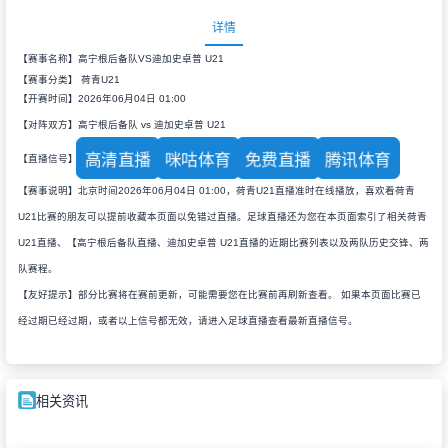
详情
【赛事名称】高宁根后备队VS迪加史卓普 U21
【赛事分类】
荷青U21
【开赛时间】2026年06月04日 01:00
【对阵双方】高宁根后备队 vs 迪加史卓普 U21
高清直播
咪咕体育
免费直播
腾讯体育
【直播信号】
【赛事说明】北京时间2026年06月04日 01:00，荷青U21直播准时在线播放，喜欢看荷青
U21比赛的朋友可以提前收藏本页面以免错过直播。足球直播还为您在本页面索引了相关荷青
U21直播、【高宁根后备队直播、迪加史卓普 U21直播的近期比赛列表以及两队历史交锋、两
队赛程。
【友好提示】部分比赛将在赛前更新，可能需要您在比赛前再刷新查看。 如果本页面比赛已
经过期已经过期，或者以上信号都无效，请进入足球直播查看最新直播信号。
相关资讯