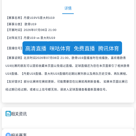
详情
【赛事名称】丹麦U19VS意大利U19
【赛事分类】
欧青U19
【开赛时间】2026年07月08日 21:00
【对阵双方】丹麦U19 vs 意大利U19
高清直播
咪咕体育
免费直播
腾讯体育
【直播信号】
【赛事说明】北京时间2026年07月08日 21:00，欧青U19直播准时在线播放，喜欢看欧青
U19比赛的朋友可以提前收藏本页面以免错过直播。足球直播还为您在本页面索引了相关欧青
U19直播、【丹麦U19直播、意大利U19直播的近期比赛列表以及两队历史交锋、两队赛程。
【友好提示】部分比赛将在赛前更新，可能需要您在比赛前再刷新查看。 如果本页面比赛已
经过期已经过期，或者以上信号都无效，请进入足球直播查看最新直播信号。
相关资讯
相关赛事