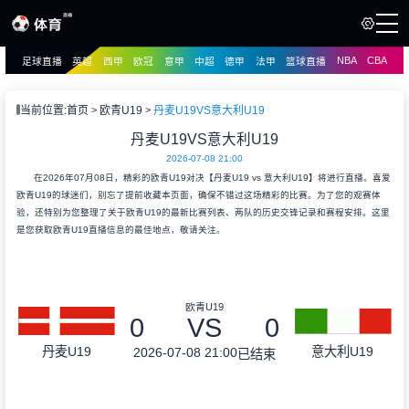
NBA
CBA
足球直播
英超
西甲
欧冠
意甲
中超
德甲
法甲
篮球直播
页
直播
直播
当前位置:
首页
欧青U19
丹麦U19VS意大利U19
资讯
丹麦U19VS意大利U19
资讯
2026-07-08 21:00
录像
录像
在2026年07月08日，精彩的欧青U19对决【丹麦U19 vs 意大利U19】将进行直播。喜爱
欧青U19的球迷们，别忘了提前收藏本页面，确保不错过这场精彩的比赛。为了您的观赛体
验，还特别为您整理了关于欧青U19的最新比赛列表、两队的历史交锋记录和赛程安排。这里
是您获取欧青U19直播信息的最佳地点，敬请关注。
欧青U19
0
VS
0
丹麦U19
意大利U19
2026-07-08 21:00
已结束