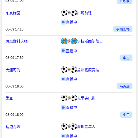
08-09 17:00
日职联
东京绿茵
川崎前锋
直播中
08-09 17:15
菲州长杯
凤凰燃料大师
伊拉斯图阴阳天
直播中
08-09 17:30
中乙
大连可为
兰州陇原竞技
直播中
08-09 18:00
乌克超
柔亚
克里夫巴斯
直播中
08-09 18:00
中甲
延边龙鼎
深圳青年人
直播中