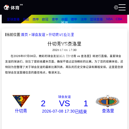
NBA
CBA
足球直播
英超
西甲
欧冠
意甲
中超
德甲
法甲
篮球直播
首页
篮球直播
足球直播
当前位置:
首页
球会友谊
什切青VS查洛里
篮球资讯
什切青VS查洛里
足球资讯
2026-07-08 17:30
篮球录像
足球录像
在2026年07月08日，精彩的球会友谊对决【什切青 vs 查洛里】将进行直播。喜爱球会
友谊的球迷们，别忘了提前收藏本页面，确保不错过这场精彩的比赛。为了您的观赛体验，还
特别为您整理了关于球会友谊的最新比赛列表、两队的历史交锋记录和赛程安排。这里是您获
取球会友谊直播信息的最佳地点，敬请关注。
球会友谊
2
VS
1
什切青
查洛里
2026-07-08 17:30
已结束