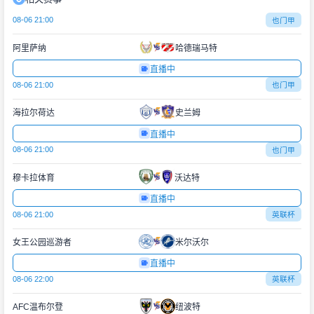
08-06 21:00
也门甲
阿里萨纳
哈德瑞马特
直播中
08-06 21:00
也门甲
海拉尔荷达
史兰姆
直播中
08-06 21:00
也门甲
穆卡拉体育
沃达特
直播中
08-06 21:00
英联杯
女王公园巡游者
米尔沃尔
直播中
08-06 22:00
英联杯
AFC温布尔登
纽波特