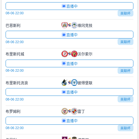
直播中
08-06 22:00
英联杯
巴恩斯利
维冈竞技
直播中
08-06 22:00
英联杯
布里斯托城
沃尔索尔
直播中
08-06 22:00
英联杯
布里斯托流浪
彼得堡联
直播中
08-06 22:00
英联杯
布罗姆利
雷丁
直播中
08-06 22:00
英联杯