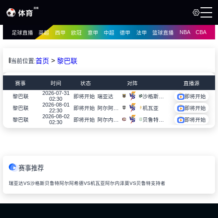
NBA
CBA
足球直播
英超
西甲
欧冠
意甲
中超
德甲
法甲
篮球直播
页
直播
直播
>
首页
黎巴联
当前位置:
资讯
资讯
赛事
时间
状态
对阵
直播源
录像
2026-07-31
录像
瑞亚达
沙格斯贝鲁特
黎巴联
即将开始
即将开始
02:30
2026-08-01
阿尔阿希德
机瓦亚
黎巴联
即将开始
即将开始
22:30
2026-08-02
阿尔内泽莫
贝鲁特支持者
黎巴联
即将开始
即将开始
02:30
赛事推荐
瑞亚达VS沙格斯贝鲁特
阿尔阿希德VS机瓦亚
阿尔内泽莫VS贝鲁特支持者