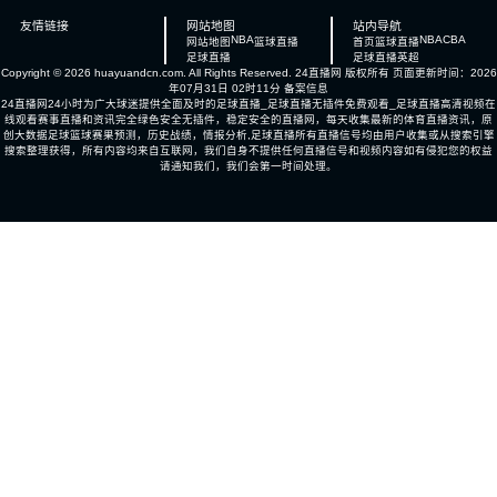
友情链接
网站地图
站内导航
NBA
NBA
CBA
网站地图
篮球直播
首页
篮球直播
足球直播
足球直播
英超
Copyright © 2026 huayuandcn.com. All Rights Reserved.
24直播网
版权所有 页面更新时间：2026
年07月31日 02时11分
备案信息
24直播网24小时为广大球迷提供全面及时的足球直播_足球直播无插件免费观看_足球直播高清视频在
线观看赛事直播和资讯完全绿色安全无插件，稳定安全的直播网，每天收集最新的体育直播资讯，原
创大数据足球篮球赛果预测，历史战绩，情报分析,足球直播所有直播信号均由用户收集或从搜索引擎
搜索整理获得，所有内容均来自互联网，我们自身不提供任何直播信号和视频内容如有侵犯您的权益
请通知我们，我们会第一时间处理。