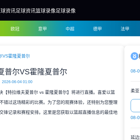
篮球资讯
足球资讯
篮球录像
足球录像
欧冠
意甲
中超
德甲
法甲
尔VS霍隆夏普尔
夏普尔VS霍隆夏普尔
08-0
2026-06-04 01:00
柔亚
对决【特拉维夫夏普尔 vs 霍隆夏普尔】将进行直播。喜爱以篮
不错过这场精彩的比赛。为了您的观赛体验，还特别为您整理
交锋记录和赛程安排。这里是您获取以篮超直播信息的最佳地
08-0
延边