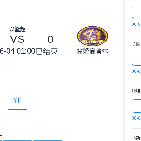
08-0
以篮超
VS
0
长崎
6-04 01:00
已结束
霍隆夏普尔
08-0
鹿特
详情
尔
08-0
尔
马斯