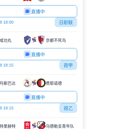
直播中
9 18:00
日职联
成功丸
京都不死鸟
直播中
9 18:15
荷甲
丹斯巴达
费耶诺德
直播中
9 18:15
荷乙
特里赫特
乌德勒支青年队