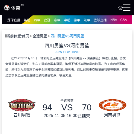
NBA
CBA
足球直播
英超
西甲
欧冠
意甲
中超
德甲
法甲
篮球直播
页
直播
直播
当前位置:
首页
全运男篮
四川男篮VS河南男篮
资讯
四川男篮VS河南男篮
资讯
2025-11-05 16:00
录像
录像
在2025年11月05日，精彩的全运男篮对决【四川男篮 vs 河南男篮】将进行直播。喜爱
全运男篮的球迷们，别忘了提前收藏本页面，确保不错过这场精彩的比赛。为了您的观赛体
验，还特别为您整理了关于全运男篮的最新比赛列表、两队的历史交锋记录和赛程安排。这里
是您获取全运男篮直播信息的最佳地点，敬请关注。
全运男篮
94
VS
70
四川男篮
河南男篮
2025-11-05 16:00
已结束