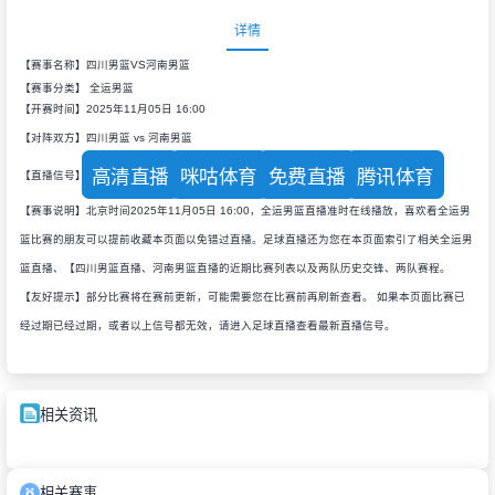
详情
【赛事名称】四川男篮VS河南男篮
【赛事分类】
全运男篮
【开赛时间】2025年11月05日 16:00
【对阵双方】四川男篮 vs 河南男篮
高清直播
咪咕体育
免费直播
腾讯体育
【直播信号】
【赛事说明】北京时间2025年11月05日 16:00，全运男篮直播准时在线播放，喜欢看全运男
篮比赛的朋友可以提前收藏本页面以免错过直播。足球直播还为您在本页面索引了相关全运男
篮直播、【四川男篮直播、河南男篮直播的近期比赛列表以及两队历史交锋、两队赛程。
【友好提示】部分比赛将在赛前更新，可能需要您在比赛前再刷新查看。 如果本页面比赛已
经过期已经过期，或者以上信号都无效，请进入足球直播查看最新直播信号。
相关资讯
相关赛事