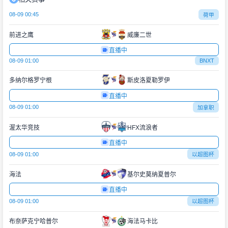
08-09 00:45
荷甲
前进之鹰
威廉二世
直播中
08-09 01:00
BNXT
多纳尔格罗宁根
斯皮洛夏勒罗伊
直播中
08-09 01:00
加拿职
渥太华竞技
HFX流浪者
直播中
08-09 01:00
以超图杯
海法
基尔史莫纳夏普尔
直播中
08-09 01:00
以超图杯
布奈萨克宁哈普尔
海法马卡比