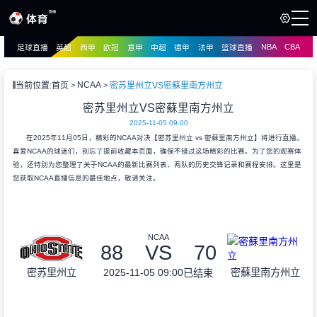
NBA
CBA
足球直播
英超
西甲
欧冠
意甲
中超
德甲
法甲
篮球直播
页
直播
直播
NCAA
当前位置:
首页
密苏里州立VS密蘇里南方州立
资讯
密苏里州立VS密蘇里南方州立
资讯
2025-11-05 09:00
录像
录像
在2025年11月05日，精彩的NCAA对决【密苏里州立 vs 密蘇里南方州立】将进行直播。
喜爱NCAA的球迷们，别忘了提前收藏本页面，确保不错过这场精彩的比赛。为了您的观赛体
验，还特别为您整理了关于NCAA的最新比赛列表、两队的历史交锋记录和赛程安排。这里是
您获取NCAA直播信息的最佳地点，敬请关注。
NCAA
88
VS
70
2025-11-05 09:00
密苏里州立
密蘇里南方州立
已结束