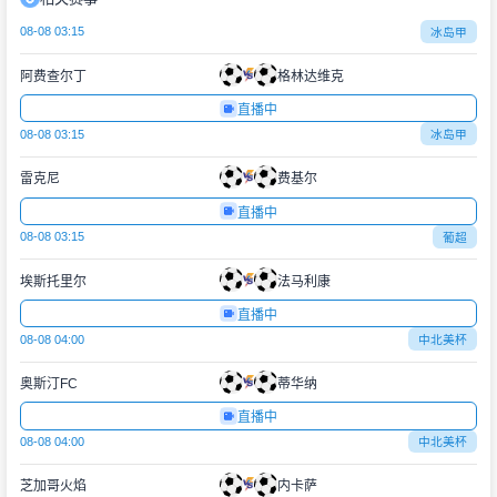
08-08 03:15
冰岛甲
阿费查尔丁
格林达维克
直播中
08-08 03:15
冰岛甲
雷克尼
费基尔
直播中
08-08 03:15
葡超
埃斯托里尔
法马利康
直播中
08-08 04:00
中北美杯
奥斯汀FC
蒂华纳
直播中
08-08 04:00
中北美杯
芝加哥火焰
内卡萨