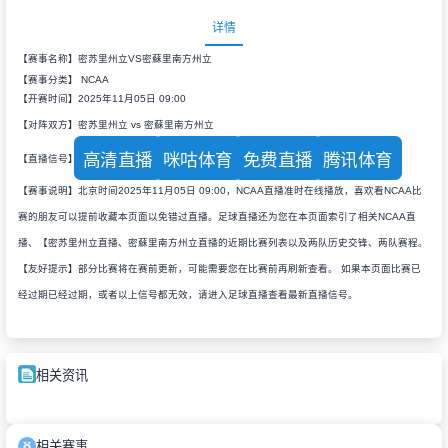
详情
【赛事名称】密苏里州立VS密蘇里南方州立
【赛事分类】
NCAA
【开赛时间】2025年11月05日 09:00
【对阵双方】密苏里州立 vs 密蘇里南方州立
高清直播
咪咕体育
免费直播
腾讯体育
【直播信号】
【赛事说明】北京时间2025年11月05日 09:00，NCAA直播准时在线播放，喜欢看NCAA比
赛的朋友可以提前收藏本页面以免错过直播。足球直播还为您在本页面索引了相关NCAA直
播、【密苏里州立直播、密蘇里南方州立直播的近期比赛列表以及两队历史交锋、两队赛程。
【友好提示】部分比赛将在赛前更新，可能需要您在比赛前再刷新查看。 如果本页面比赛已
经过期已经过期，或者以上信号都无效，请进入足球直播查看最新直播信号。
相关资讯
相关赛事