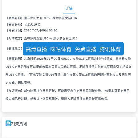
详情
【赛事名称】直布罗陀女篮U16VS摩尔多瓦女篮U16
【赛事分类】
女欧U16 C
【开赛时间】2026年07月09日 00:30
【对阵双方】直布罗陀女篮U16 vs 摩尔多瓦女篮U16
高清直播
咪咕体育
免费直播
腾讯体育
【直播信号】
【赛事说明】北京时间2026年07月09日 00:30，女欧U16 C直播准时在线播放，喜欢看女欧
U16 C比赛的朋友可以提前收藏本页面以免错过直播。足球直播还为您在本页面索引了相关女
欧U16 C直播、【直布罗陀女篮U16直播、摩尔多瓦女篮U16直播的近期比赛列表以及两队历
史交锋、两队赛程。
【友好提示】部分比赛将在赛前更新，可能需要您在比赛前再刷新查看。 如果本页面比赛已
经过期已经过期，或者以上信号都无效，请进入足球直播查看最新直播信号。
相关资讯