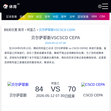
NBA
CBA
足球直播
英超
西甲
欧冠
意甲
中超
德甲
法甲
篮球直播
页
直播
直播
当前位置:
首页
阿篮乙
贝尔萨耶斯VSCSCD CEPA
资讯
贝尔萨耶斯VSCSCD CEPA
资讯
2026-05-12 07:30
录像
录像
在2026年05月12日，精彩的阿篮乙对决【贝尔萨耶斯 vs CSCD CEPA】将进行直播。喜
爱阿篮乙的球迷们，别忘了提前收藏本页面，确保不错过这场精彩的比赛。为了您的观赛体
验，还特别为您整理了关于阿篮乙的最新比赛列表、两队的历史交锋记录和赛程安排。这里是
您获取阿篮乙直播信息的最佳地点，敬请关注。
阿篮乙
84
VS
70
CSCD CEPA
贝尔萨耶斯
2026-05-12 07:30
已结束