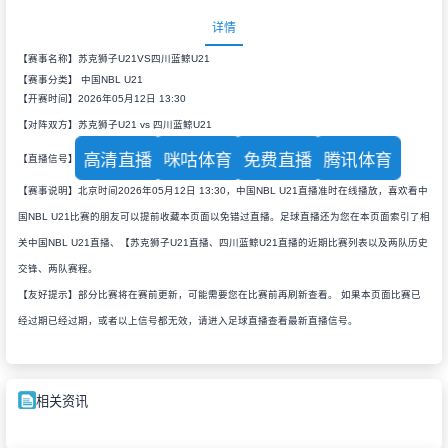
详情
【赛事名称】苏克狮子U21VS四川蓝鲸U21
【赛事分类】
中国NBL U21
【开赛时间】2026年05月12日 13:30
【对阵双方】苏克狮子U21 vs 四川蓝鲸U21
高清直播
咪咕体育
免费直播
腾讯体育
【直播信号】
【赛事说明】北京时间2026年05月12日 13:30，中国NBL U21直播准时在线播放，喜欢看中
国NBL U21比赛的朋友可以提前收藏本页面以免错过直播。足球直播还为您在本页面索引了相
关中国NBL U21直播、【苏克狮子U21直播、四川蓝鲸U21直播的近期比赛列表以及两队历史
交锋、两队赛程。
【友好提示】部分比赛将在赛前更新，可能需要您在比赛前再刷新查看。 如果本页面比赛已
经过期已经过期，或者以上信号都无效，请进入足球直播查看最新直播信号。
相关资讯