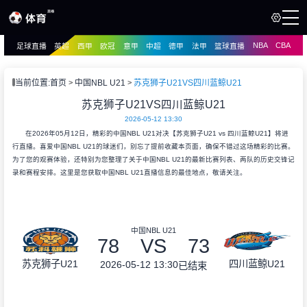
NBA
CBA
足球直播
英超
西甲
欧冠
意甲
中超
德甲
法甲
篮球直播
页
直播
直播
当前位置:
首页
中国NBL U21
苏克狮子U21VS四川蓝鲸U21
资讯
苏克狮子U21VS四川蓝鲸U21
资讯
2026-05-12 13:30
录像
录像
在2026年05月12日，精彩的中国NBL U21对决【苏克狮子U21 vs 四川蓝鲸U21】将进
行直播。喜爱中国NBL U21的球迷们，别忘了提前收藏本页面，确保不错过这场精彩的比赛。
为了您的观赛体验，还特别为您整理了关于中国NBL U21的最新比赛列表、两队的历史交锋记
录和赛程安排。这里是您获取中国NBL U21直播信息的最佳地点，敬请关注。
中国NBL U21
78
VS
73
苏克狮子U21
四川蓝鲸U21
2026-05-12 13:30
已结束