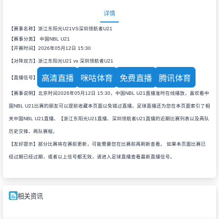
详情
【赛事名称】浙江东阳光U21VS深圳领航者U21
【赛事分类】
中国NBL U21
【开赛时间】2026年05月12日 15:30
【对阵双方】浙江东阳光U21 vs 深圳领航者U21
高清直播
咪咕体育
免费直播
腾讯体育
【直播信号】
【赛事说明】北京时间2026年05月12日 15:30，中国NBL U21直播准时在线播放，喜欢看中
国NBL U21比赛的朋友可以提前收藏本页面以免错过直播。足球直播还为您在本页面索引了相
关中国NBL U21直播、【浙江东阳光U21直播、深圳领航者U21直播的近期比赛列表以及两队
历史交锋、两队赛程。
【友好提示】部分比赛将在赛前更新，可能需要您在比赛前再刷新查看。 如果本页面比赛已
经过期已经过期，或者以上信号都无效，请进入足球直播查看最新直播信号。
相关资讯