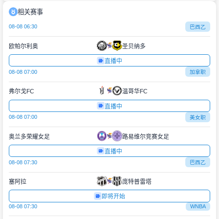
相关赛事
08-08 06:30
巴西乙
欧帕尔利奥
圣贝纳多
直播中
08-08 07:00
加拿职
弗尔戈FC
温哥华FC
直播中
08-08 07:00
美女职
奥兰多荣耀女足
路易维尔竞赛女足
直播中
08-08 07:30
巴西乙
塞阿拉
庞特普雷塔
即将开始
08-08 07:30
WNBA