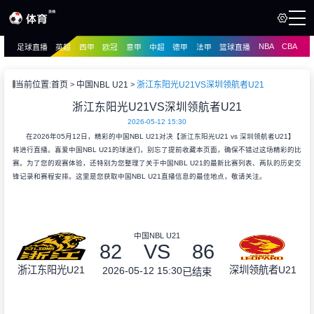
NBA
CBA
足球直播
英超
西甲
欧冠
意甲
中超
德甲
法甲
篮球直播
页
直播
直播
当前位置:
首页
中国NBL U21
浙江东阳光U21VS深圳领航者U21
资讯
浙江东阳光U21VS深圳领航者U21
资讯
2026-05-12 15:30
录像
录像
在2026年05月12日，精彩的中国NBL U21对决【浙江东阳光U21 vs 深圳领航者U21】
将进行直播。喜爱中国NBL U21的球迷们，别忘了提前收藏本页面，确保不错过这场精彩的比
赛。为了您的观赛体验，还特别为您整理了关于中国NBL U21的最新比赛列表、两队的历史交
锋记录和赛程安排。这里是您获取中国NBL U21直播信息的最佳地点，敬请关注。
中国NBL U21
82
VS
86
浙江东阳光U21
深圳领航者U21
2026-05-12 15:30
已结束