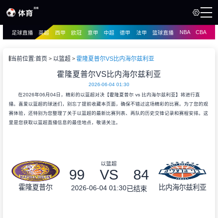
NBA
CBA
足球直播
英超
西甲
欧冠
意甲
中超
德甲
法甲
篮球直播
页
直播
直播
当前位置:
首页
以篮超
霍隆夏普尔VS比内海尔兹利亚
资讯
霍隆夏普尔VS比内海尔兹利亚
资讯
2026-06-04 01:30
录像
录像
在2026年06月04日，精彩的以篮超对决【霍隆夏普尔 vs 比内海尔兹利亚】将进行直
播。喜爱以篮超的球迷们，别忘了提前收藏本页面，确保不错过这场精彩的比赛。为了您的观
赛体验，还特别为您整理了关于以篮超的最新比赛列表、两队的历史交锋记录和赛程安排。这
里是您获取以篮超直播信息的最佳地点，敬请关注。
以篮超
99
VS
84
霍隆夏普尔
比内海尔兹利亚
2026-06-04 01:30
已结束