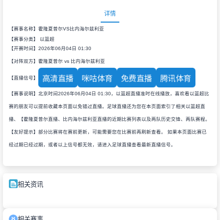
详情
【赛事名称】霍隆夏普尔VS比内海尔兹利亚
【赛事分类】
以篮超
【开赛时间】2026年06月04日 01:30
【对阵双方】霍隆夏普尔 vs 比内海尔兹利亚
高清直播
咪咕体育
免费直播
腾讯体育
【直播信号】
【赛事说明】北京时间2026年06月04日 01:30，以篮超直播准时在线播放，喜欢看以篮超比
赛的朋友可以提前收藏本页面以免错过直播。足球直播还为您在本页面索引了相关以篮超直
播、【霍隆夏普尔直播、比内海尔兹利亚直播的近期比赛列表以及两队历史交锋、两队赛程。
【友好提示】部分比赛将在赛前更新，可能需要您在比赛前再刷新查看。 如果本页面比赛已
经过期已经过期，或者以上信号都无效，请进入足球直播查看最新直播信号。
相关资讯
相关赛事