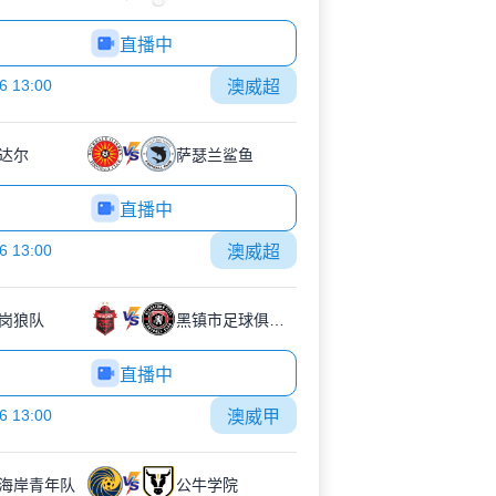
直播中
6 13:00
澳威超
达尔
萨瑟兰鲨鱼
直播中
6 13:00
澳威超
岗狼队
黑镇市足球俱乐部
直播中
6 13:00
澳威甲
海岸青年队
公牛学院