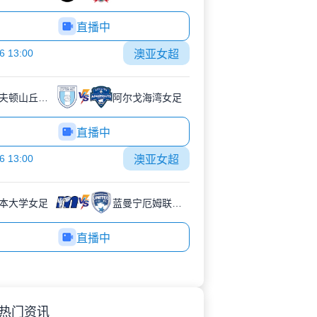
直播中
6 13:00
澳亚女超
克里夫顿山丘女足
阿尔戈海湾女足
直播中
6 13:00
澳亚女超
本大学女足
蓝曼宁厄姆联女足
直播中
热门资讯