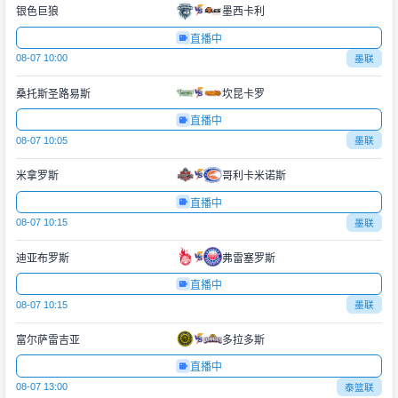
银色巨狼
墨西卡利
直播中
08-07 10:00
墨联
桑托斯圣路易斯
坎昆卡罗
直播中
08-07 10:05
墨联
米拿罗斯
哥利卡米诺斯
直播中
08-07 10:15
墨联
迪亚布罗斯
弗雷塞罗斯
直播中
08-07 10:15
墨联
富尔萨雷吉亚
多拉多斯
直播中
08-07 13:00
泰篮联