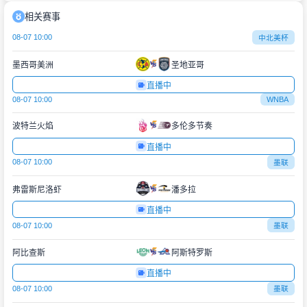
相关赛事
08-07 10:00
中北美杯
墨西哥美洲
圣地亚哥
直播中
08-07 10:00
WNBA
波特兰火焰
多伦多节奏
直播中
08-07 10:00
墨联
弗雷斯尼洛虾
潘多拉
直播中
08-07 10:00
墨联
阿比查斯
阿斯特罗斯
直播中
08-07 10:00
墨联