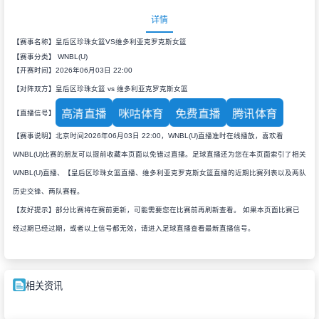
详情
【赛事名称】皇后区珍珠女篮VS维多利亚克罗克斯女篮
【赛事分类】
WNBL(U)
【开赛时间】2026年06月03日 22:00
【对阵双方】皇后区珍珠女篮 vs 维多利亚克罗克斯女篮
高清直播
咪咕体育
免费直播
腾讯体育
【直播信号】
【赛事说明】北京时间2026年06月03日 22:00，WNBL(U)直播准时在线播放，喜欢看
WNBL(U)比赛的朋友可以提前收藏本页面以免错过直播。足球直播还为您在本页面索引了相关
WNBL(U)直播、【皇后区珍珠女篮直播、维多利亚克罗克斯女篮直播的近期比赛列表以及两队
历史交锋、两队赛程。
【友好提示】部分比赛将在赛前更新，可能需要您在比赛前再刷新查看。 如果本页面比赛已
经过期已经过期，或者以上信号都无效，请进入足球直播查看最新直播信号。
相关资讯