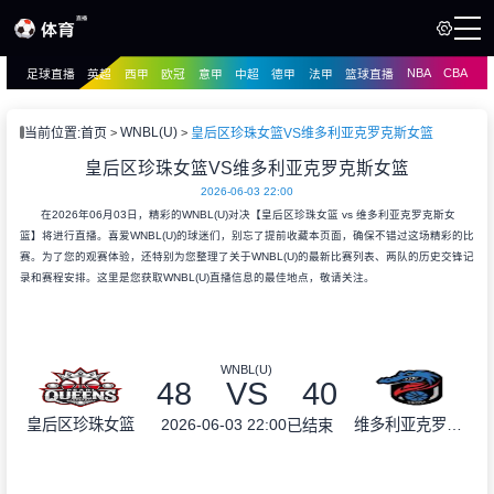
NBA
CBA
足球直播
英超
西甲
欧冠
意甲
中超
德甲
法甲
篮球直播
页
直播
直播
WNBL(U)
当前位置:
首页
皇后区珍珠女篮VS维多利亚克罗克斯女篮
资讯
皇后区珍珠女篮VS维多利亚克罗克斯女篮
资讯
2026-06-03 22:00
录像
录像
在2026年06月03日，精彩的WNBL(U)对决【皇后区珍珠女篮 vs 维多利亚克罗克斯女
篮】将进行直播。喜爱WNBL(U)的球迷们，别忘了提前收藏本页面，确保不错过这场精彩的比
赛。为了您的观赛体验，还特别为您整理了关于WNBL(U)的最新比赛列表、两队的历史交锋记
录和赛程安排。这里是您获取WNBL(U)直播信息的最佳地点，敬请关注。
WNBL(U)
48
VS
40
2026-06-03 22:00
皇后区珍珠女篮
维多利亚克罗克斯女篮
已结束