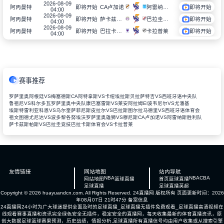
2026-08-09
CA卢加诺
阿雷纳斯胜利队
阿丙曼特
即将开始
即将开始
04:00
2026-08-09
萨卡兹斯帕斯
巴拉圭竞技
阿丙曼特
即将开始
即将开始
04:00
2026-08-09
巴拉卡斯体育会
卡拉普莱
阿丙曼特
即将开始
即将开始
04:00
赛事推荐
罗萨里奥阿根廷VS梅塞德斯
CA阿特拿斯VS卡纽埃拉斯
贝拉萨特吉VS西班牙语中央队
鲁祖尼VS科尔多瓦罗萨里奥中央队
康巴塞雷斯VS莱安阿拉姆
El波韦尼尔VS尤潘基
埃斯特雷利亚科恩VS乌尔奎萨
菲尼斯皮拉尔VS巴拉斯图尔
拉马德里VS西班牙语体育会
祖文图德尤尼达VS波多黎各努埃沃
罗萨里奥雄狮VS穆尼斯
CA卢加诺VS阿雷纳斯胜利队
萨卡兹斯帕斯VS巴拉圭竞技
巴拉卡斯体育会VS卡拉普莱
友情链接
网站地图
站内导航
NBA
NBA
CBA
网站地图
篮球直播
首页
篮球直播
足球直播
足球直播
英超
Copyright © 2026 huayuandcn.com. All Rights Reserved.
24直播网
版权所有 页面更新时间：2026
年08月07日 21时47分
备案信息
24直播网24小时为广大球迷提供全面及时的足球直播_足球直播无插件免费观看_足球直播高清视频在
线观看赛事直播和资讯完全绿色安全无插件，稳定安全的直播网，每天收集最新的体育直播资讯，原
创大数据足球篮球赛果预测，历史战绩，情报分析,足球直播所有直播信号均由用户收集或从搜索引擎