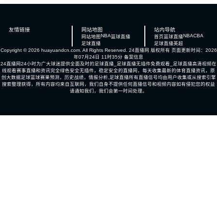
友情链接
网站地图
站内导航
NBA
NBA
CBA
网站地图
篮球直播
首页
篮球直播
足球直播
足球直播
英超
Copyright © 2026 huayuandcn.com. All Rights Reserved.
24直播网
版权所有 页面更新时间：2026
年07月24日 11时35分
备案信息
24直播网24小时为广大球迷提供全面及时的足球直播_足球直播无插件免费观看_足球直播高清视频在
线观看赛事直播和资讯完全绿色安全无插件，稳定安全的直播网，每天收集最新的体育直播资讯，原
创大数据足球篮球赛果预测，历史战绩，情报分析,足球直播所有直播信号均由用户收集或从搜索引擎
搜索整理获得，所有内容均来自互联网，我们自身不提供任何直播信号和视频内容如有侵犯您的权益
请通知我们，我们会第一时间处理。