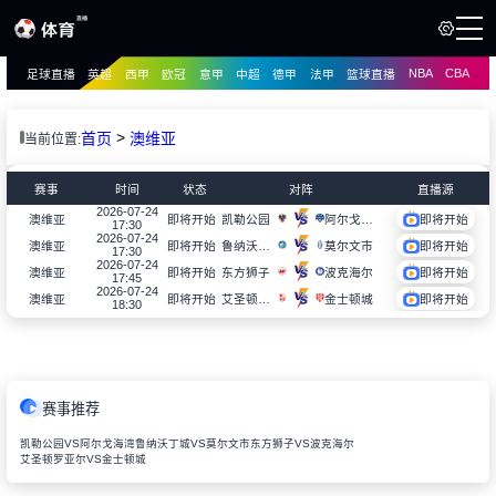
NBA
CBA
足球直播
英超
西甲
欧冠
意甲
中超
德甲
法甲
篮球直播
页
直播
直播
>
首页
澳维亚
当前位置:
资讯
资讯
赛事
时间
状态
对阵
直播源
录像
2026-07-24
录像
凯勒公园
阿尔戈海湾
澳维亚
即将开始
即将开始
17:30
2026-07-24
鲁纳沃丁城
莫尔文市
澳维亚
即将开始
即将开始
17:30
2026-07-24
东方狮子
波克海尔
澳维亚
即将开始
即将开始
17:45
2026-07-24
艾圣顿罗亚尔
金士顿城
澳维亚
即将开始
即将开始
18:30
赛事推荐
凯勒公园VS阿尔戈海湾
鲁纳沃丁城VS莫尔文市
东方狮子VS波克海尔
艾圣顿罗亚尔VS金士顿城