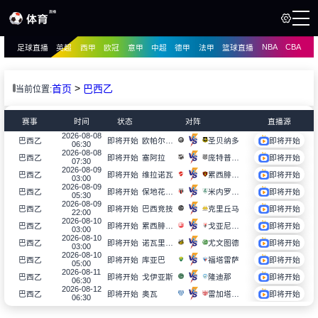
NBA
CBA
足球直播
英超
西甲
欧冠
意甲
中超
德甲
法甲
篮球直播
页
直播
直播
>
首页
巴西乙
当前位置:
资讯
资讯
赛事
时间
状态
对阵
直播源
录像
2026-08-08
录像
欧帕尔利奥
圣贝纳多
巴西乙
即将开始
即将开始
06:30
2026-08-08
塞阿拉
庞特普雷塔
巴西乙
即将开始
即将开始
07:30
2026-08-09
维拉诺瓦
累西腓体育
巴西乙
即将开始
即将开始
03:00
2026-08-09
保地花高SP
米内罗美洲
巴西乙
即将开始
即将开始
05:30
2026-08-09
巴西竞技
克里丘马
巴西乙
即将开始
即将开始
22:00
2026-08-10
累西腓航海
戈亚尼亚竞技
巴西乙
即将开始
即将开始
03:00
2026-08-10
诺瓦里桑蒂诺
尤文图德
巴西乙
即将开始
即将开始
03:00
2026-08-10
库亚巴
福塔雷萨
巴西乙
即将开始
即将开始
05:00
2026-08-11
戈伊亚斯
隆迪那
巴西乙
即将开始
即将开始
06:30
2026-08-12
奥瓦
雷加塔斯巴西
巴西乙
即将开始
即将开始
06:30