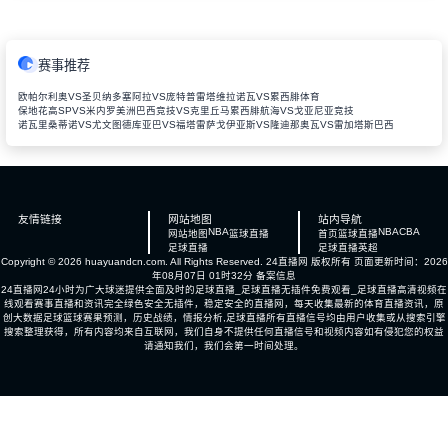
赛事推荐
欧帕尔利奥VS圣贝纳多
塞阿拉VS庞特普雷塔
维拉诺瓦VS累西腓体育
保地花高SPVS米内罗美洲
巴西竞技VS克里丘马
累西腓航海VS戈亚尼亚竞技
诺瓦里桑蒂诺VS尤文图德
库亚巴VS福塔雷萨
戈伊亚斯VS隆迪那
奥瓦VS雷加塔斯巴西
友情链接
网站地图
站内导航
NBA
NBA
CBA
网站地图
篮球直播
首页
篮球直播
足球直播
足球直播
英超
Copyright © 2026 huayuandcn.com. All Rights Reserved.
24直播网
版权所有 页面更新时间：2026
年08月07日 01时32分
备案信息
24直播网24小时为广大球迷提供全面及时的足球直播_足球直播无插件免费观看_足球直播高清视频在
线观看赛事直播和资讯完全绿色安全无插件，稳定安全的直播网，每天收集最新的体育直播资讯，原
创大数据足球篮球赛果预测，历史战绩，情报分析,足球直播所有直播信号均由用户收集或从搜索引擎
搜索整理获得，所有内容均来自互联网，我们自身不提供任何直播信号和视频内容如有侵犯您的权益
请通知我们，我们会第一时间处理。