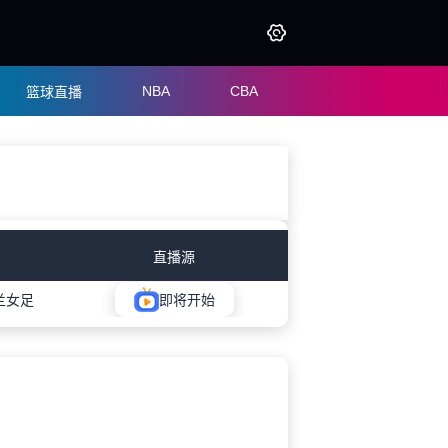
NBA
CBA
篮球直播
直播源
兰女足
即将开始