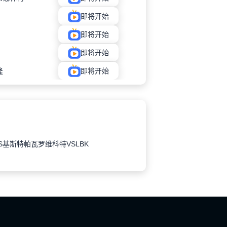
即将开始
即将开始
队
即将开始
隆
即将开始
S基斯特
帕瓦罗维科特VSLBK