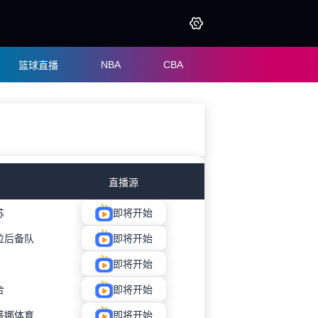
NBA
CBA
篮球直播
直播源
苏
即将开始
拉后备队
即将开始
即将开始
合
即将开始
蒂娜体育
即将开始