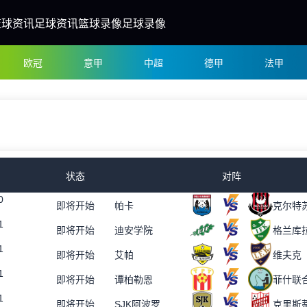
篮球资讯
足球资讯
篮球录像
足球录像
欧冠
意甲
中超
德甲
法甲
状态
对阵
0
即将开始
帕卡
克尔特
1
即将开始
迪安学院
格兰库
1
即将开始
艾帕
维夫克
1
即将开始
谭柏勒恩
菲什联
1
即将开始
SJK阿波罗
克里斯