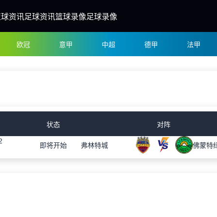
篮球资讯
足球资讯
篮球录像
足球录像
欧冠
意甲
中超
德甲
法甲
状态
对阵
2
即将开始
弗林特城
佛蒙特