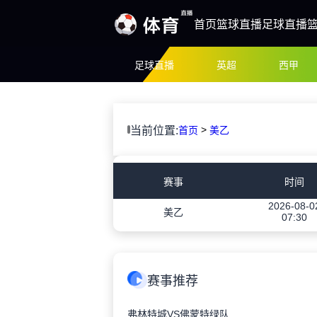
首页
篮球直播
足球直播
足球直播
英超
西甲
>
当前位置:
首页
美乙
赛事
时间
2026-08-0
美乙
07:30
赛事推荐
弗林特城VS佛蒙特绿队