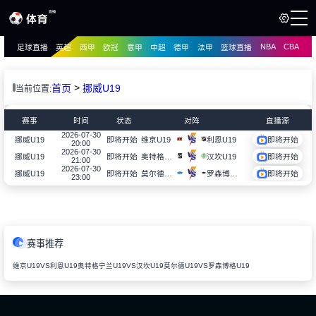
NBA
CBA
足球直播
英超
西甲
欧冠
意甲
中超
德甲
法甲
篮球直播
页
直播
直播
>
首页
挪威U19
当前位置:
资讯
资讯
赛事
时间
状态
对阵
直播源
录像
2026-07-30
录像
维京U19
利恩U19
挪威U19
即将开始
即将开始
20:00
2026-07-30
奥特格宁兰U19
汉坎U19
挪威U19
即将开始
即将开始
21:00
2026-07-30
莫尔德U19
罗森博格U19
挪威U19
即将开始
即将开始
23:00
赛事推荐
维京U19VS利恩U19
奥特格宁兰U19VS汉坎U19
莫尔德U19VS罗森博格U19