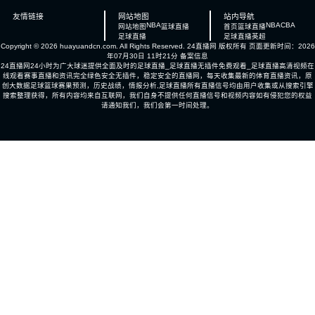
友情链接
网站地图
站内导航
NBA
NBA
CBA
网站地图
篮球直播
首页
篮球直播
足球直播
足球直播
英超
Copyright © 2026 huayuandcn.com. All Rights Reserved.
24直播网
版权所有 页面更新时间：2026
年07月30日 11时21分
备案信息
24直播网24小时为广大球迷提供全面及时的足球直播_足球直播无插件免费观看_足球直播高清视频在
线观看赛事直播和资讯完全绿色安全无插件，稳定安全的直播网，每天收集最新的体育直播资讯，原
创大数据足球篮球赛果预测，历史战绩，情报分析,足球直播所有直播信号均由用户收集或从搜索引擎
搜索整理获得，所有内容均来自互联网，我们自身不提供任何直播信号和视频内容如有侵犯您的权益
请通知我们，我们会第一时间处理。