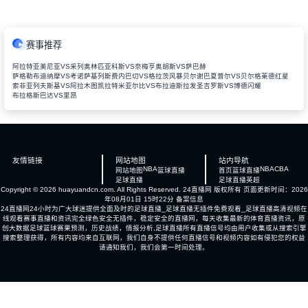
赛事推荐
阿拉特亚美尼亚VS采列
奥林匹亚科斯VS奈梅亨
奥胡斯VS萨巴赫
萨格勒布迪纳摩VS考诺萨基列斯
费内巴切VS格拉茨风暴
贝尔谢巴夏普尔VS贝尔格莱德红星
索非亚列夫斯基VS阿拉木图凯拉特
米亚尔比VS布拉迪斯拉发
圣吉罗斯VS博德闪耀
布拉格斯巴达VS里昂
友情链接
网站地图
站内导航
NBA
NBA
CBA
网站地图
篮球直播
首页
篮球直播
足球直播
足球直播
英超
Copyright © 2026 huayuandcn.com. All Rights Reserved.
24直播网
版权所有 页面更新时间：2026
年08月01日 15时22分
备案信息
24直播网24小时为广大球迷提供全面及时的足球直播_足球直播无插件免费观看_足球直播高清视频在
线观看赛事直播和资讯完全绿色安全无插件，稳定安全的直播网，每天收集最新的体育直播资讯，原
创大数据足球篮球赛果预测，历史战绩，情报分析,足球直播所有直播信号均由用户收集或从搜索引擎
搜索整理获得，所有内容均来自互联网，我们自身不提供任何直播信号和视频内容如有侵犯您的权益
请通知我们，我们会第一时间处理。