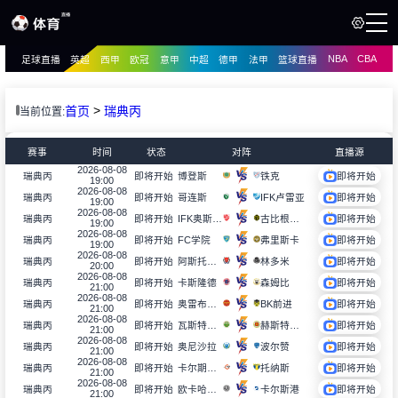
NBA
CBA
足球直播
英超
西甲
欧冠
意甲
中超
德甲
法甲
篮球直播
页
直播
直播
>
首页
瑞典丙
当前位置:
资讯
资讯
赛事
时间
状态
对阵
直播源
录像
2026-08-08
录像
博登斯
铁克
瑞典丙
即将开始
即将开始
19:00
2026-08-08
哥连斯
IFK卢雷亚
瑞典丙
即将开始
即将开始
19:00
2026-08-08
IFK奥斯特桑斯
古比根保斯
瑞典丙
即将开始
即将开始
19:00
2026-08-08
FC学院
弗里斯卡
瑞典丙
即将开始
即将开始
19:00
2026-08-08
阿斯托普斯FF
林多米
瑞典丙
即将开始
即将开始
20:00
2026-08-08
卡斯隆德
森姆比
瑞典丙
即将开始
即将开始
21:00
2026-08-08
奥雷布洛西里安斯卡
BK前进
瑞典丙
即将开始
即将开始
21:00
2026-08-08
瓦斯特拉弗罗伦达
赫斯特拉弗洛斯IF
瑞典丙
即将开始
即将开始
21:00
2026-08-08
奥尼沙拉
波尔赞
瑞典丙
即将开始
即将开始
21:00
2026-08-08
卡尔期克朗
托纳斯
瑞典丙
即将开始
即将开始
21:00
2026-08-08
欧卡哈姆斯
卡尔斯港
瑞典丙
即将开始
即将开始
21:00