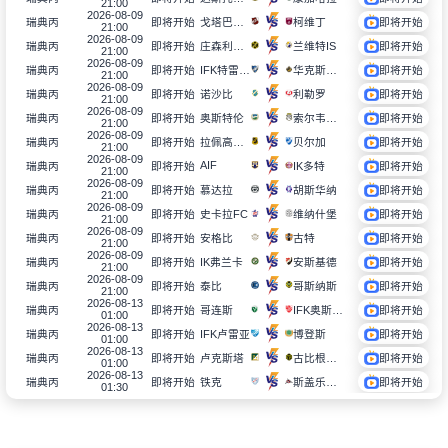
21:00
2026-08-09
戈塔巴克斯
柯维丁
瑞典丙
即将开始
即将开始
21:00
2026-08-09
庄森利特斯
兰维特IS
瑞典丙
即将开始
即将开始
21:00
2026-08-09
IFK特雷勒堡
华克斯乔诺拉
瑞典丙
即将开始
即将开始
21:00
2026-08-09
诺沙比
利勒罗
瑞典丙
即将开始
即将开始
21:00
2026-08-09
奥斯特伦
索尔韦斯堡
瑞典丙
即将开始
即将开始
21:00
2026-08-09
拉佩高尔夫
贝尔加
瑞典丙
即将开始
即将开始
21:00
2026-08-09
AIF
IK多特
瑞典丙
即将开始
即将开始
21:00
2026-08-09
慕达拉
胡斯华纳
瑞典丙
即将开始
即将开始
21:00
2026-08-09
史卡拉FC
维纳什堡
瑞典丙
即将开始
即将开始
21:00
2026-08-09
安格比
古特
瑞典丙
即将开始
即将开始
21:00
2026-08-09
IK弗兰卡
安斯基德
瑞典丙
即将开始
即将开始
21:00
2026-08-09
泰比
哥斯纳斯
瑞典丙
即将开始
即将开始
21:00
2026-08-13
哥连斯
IFK奥斯特桑斯
瑞典丙
即将开始
即将开始
01:00
2026-08-13
IFK卢雷亚
博登斯
瑞典丙
即将开始
即将开始
01:00
2026-08-13
卢克斯塔
古比根保斯
瑞典丙
即将开始
即将开始
01:00
2026-08-13
铁克
斯盖乐夫提
瑞典丙
即将开始
即将开始
01:30