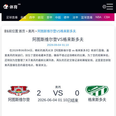
NBA
CBA
足球直播
英超
西甲
欧冠
意甲
中超
德甲
法甲
篮球直播
页
直播
直播
当前位置:
首页
奥丙
阿图斯维尔登VS格来斯多夫
资讯
阿图斯维尔登VS格来斯多夫
资讯
2026-06-04 01:10
录像
录像
在2026年06月04日，精彩的奥丙对决【阿图斯维尔登 vs 格来斯多夫】将进行直播。喜
爱奥丙的球迷们，别忘了提前收藏本页面，确保不错过这场精彩的比赛。为了您的观赛体验，
还特别为您整理了关于奥丙的最新比赛列表、两队的历史交锋记录和赛程安排。这里是您获取
奥丙直播信息的最佳地点，敬请关注。
奥丙
2
VS
0
阿图斯维尔登
格来斯多夫
2026-06-04 01:10
已结束