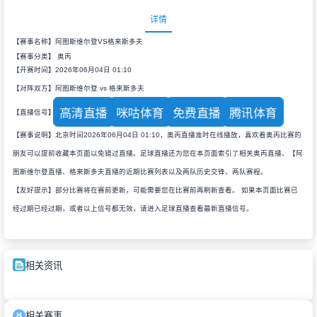
详情
【赛事名称】阿图斯维尔登VS格来斯多夫
【赛事分类】
奥丙
【开赛时间】2026年06月04日 01:10
【对阵双方】阿图斯维尔登 vs 格来斯多夫
高清直播
咪咕体育
免费直播
腾讯体育
【直播信号】
【赛事说明】北京时间2026年06月04日 01:10，奥丙直播准时在线播放，喜欢看奥丙比赛的
朋友可以提前收藏本页面以免错过直播。足球直播还为您在本页面索引了相关奥丙直播、【阿
图斯维尔登直播、格来斯多夫直播的近期比赛列表以及两队历史交锋、两队赛程。
【友好提示】部分比赛将在赛前更新，可能需要您在比赛前再刷新查看。 如果本页面比赛已
经过期已经过期，或者以上信号都无效，请进入足球直播查看最新直播信号。
相关资讯
相关赛事