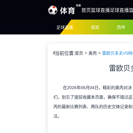
首页
篮球直播
足球直播
足球直播
英超
西甲
当前位置:
首页
奥丙
雷欧贝多夫VS
雷欧贝
在2026年06月04日，精彩的奥丙对
们，别忘了提前收藏本页面，确保不错过这
丙的最新比赛列表、两队的历史交锋记录和
注。