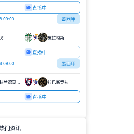
直播中
8 09:00
墨西甲
戈
皮拉塔斯
直播中
8 09:00
墨西甲
帕蒂特兰德莫雷洛斯
拉巴斯竞技
直播中
热门资讯