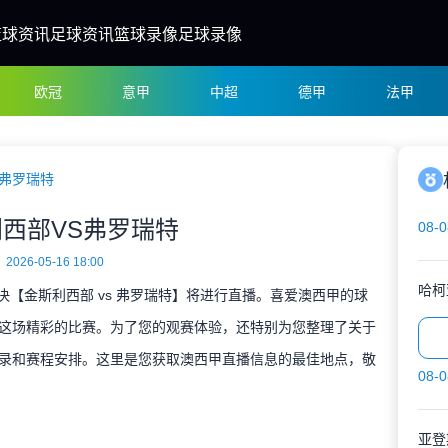
篮球资讯
足球资讯
篮球录像
足球录像
欧冠
意甲
中超
德甲
法甲
S弗罗瑞特
西部VS弗罗瑞特
08-0
2026-05-16 18:00
哈柯
对决【金斯利西部 vs 弗罗瑞特】将进行直播。喜爱澳西甲的球
这场精彩的比赛。为了您的观赛体验，还特别为您整理了关于
录和赛程安排。这里是您获取澳西甲直播信息的最佳地点，敬
08-0
亚登