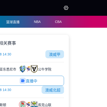
NBA
CBA
篮球直播
相关赛事
8 14:30
澳威甲
亚东悉尼市
公牛学院
直播中
8 14:30
澳威北超
斯顿
库克山联