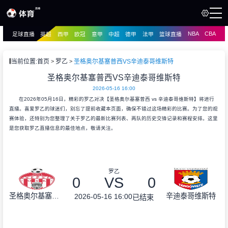
NBA
CBA
足球直播
英超
西甲
欧冠
意甲
中超
德甲
法甲
篮球直播
页
直播
直播
当前位置:
首页
罗乙
圣格奥尔基塞普西VS辛迪泰哥维斯特
资讯
圣格奥尔基塞普西VS辛迪泰哥维斯特
资讯
2026-05-16 16:00
录像
录像
在2026年05月16日，精彩的罗乙对决【圣格奥尔基塞普西 vs 辛迪泰哥维斯特】将进行
直播。喜爱罗乙的球迷们，别忘了提前收藏本页面，确保不错过这场精彩的比赛。为了您的观
赛体验，还特别为您整理了关于罗乙的最新比赛列表、两队的历史交锋记录和赛程安排。这里
是您获取罗乙直播信息的最佳地点，敬请关注。
罗乙
0
VS
0
圣格奥尔基塞普西
辛迪泰哥维斯特
2026-05-16 16:00
已结束