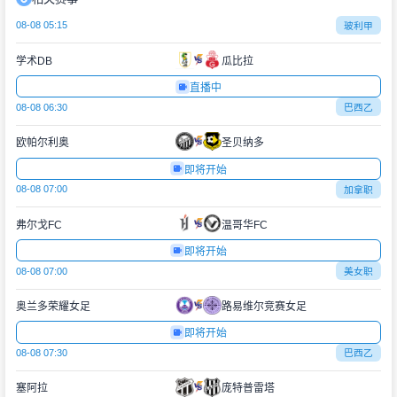
08-08 05:15
玻利甲
学术DB
瓜比拉
直播中
08-08 06:30
巴西乙
欧帕尔利奥
圣贝纳多
即将开始
08-08 07:00
加拿职
弗尔戈FC
温哥华FC
即将开始
08-08 07:00
美女职
奥兰多荣耀女足
路易维尔竞赛女足
即将开始
08-08 07:30
巴西乙
塞阿拉
庞特普雷塔