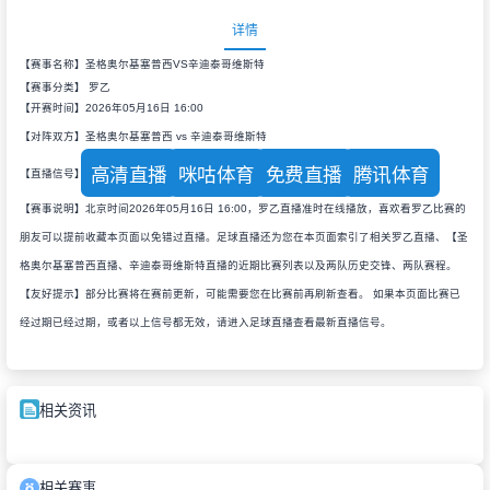
详情
【赛事名称】圣格奥尔基塞普西VS辛迪泰哥维斯特
【赛事分类】
罗乙
【开赛时间】2026年05月16日 16:00
【对阵双方】圣格奥尔基塞普西 vs 辛迪泰哥维斯特
高清直播
咪咕体育
免费直播
腾讯体育
【直播信号】
【赛事说明】北京时间2026年05月16日 16:00，罗乙直播准时在线播放，喜欢看罗乙比赛的
朋友可以提前收藏本页面以免错过直播。足球直播还为您在本页面索引了相关罗乙直播、【圣
格奥尔基塞普西直播、辛迪泰哥维斯特直播的近期比赛列表以及两队历史交锋、两队赛程。
【友好提示】部分比赛将在赛前更新，可能需要您在比赛前再刷新查看。 如果本页面比赛已
经过期已经过期，或者以上信号都无效，请进入足球直播查看最新直播信号。
相关资讯
相关赛事