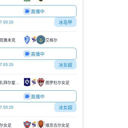
直播中
7 03:15
冰岛甲
雷克雅未克
艾格尔
直播中
7 03:15
冰女超
加尔扎拜尔星女足
图罗杜尔女足
直播中
7 03:15
冰女超
尔女足
维京古尔女足