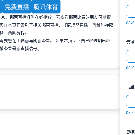
育
免费直播
腾讯体育
 01:00，挪丙直播准时在线播放，喜欢看挪丙比赛的朋友可以提
08-0
您在本页面索引了相关挪丙直播、【尼堤努直播、科维科特隆
锋、两队赛程。
需要您在比赛前再刷新查看。 如果本页面比赛已经过期已经
佛得
播查看最新直播信号。
08-0
马里
08-0
恩维