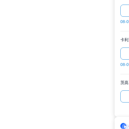
08-0
卡利
08-0
茨高