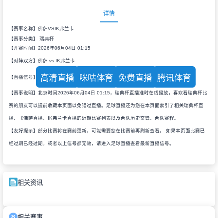
详情
【赛事名称】佛萨VSIK弗兰卡
【赛事分类】
瑞典杯
【开赛时间】2026年06月04日 01:15
【对阵双方】佛萨 vs IK弗兰卡
高清直播
咪咕体育
免费直播
腾讯体育
【直播信号】
【赛事说明】北京时间2026年06月04日 01:15，瑞典杯直播准时在线播放，喜欢看瑞典杯比
赛的朋友可以提前收藏本页面以免错过直播。足球直播还为您在本页面索引了相关瑞典杯直
播、【佛萨直播、IK弗兰卡直播的近期比赛列表以及两队历史交锋、两队赛程。
【友好提示】部分比赛将在赛前更新，可能需要您在比赛前再刷新查看。 如果本页面比赛已
经过期已经过期，或者以上信号都无效，请进入足球直播查看最新直播信号。
相关资讯
相关赛事