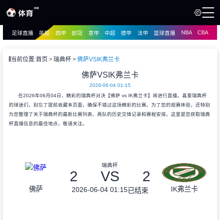
NBA
CBA
足球直播
英超
西甲
欧冠
意甲
中超
德甲
法甲
篮球直播
页
直播
直播
当前位置:
首页
瑞典杯
佛萨VSIK弗兰卡
资讯
佛萨VSIK弗兰卡
资讯
2026-06-04 01:15
录像
录像
在2026年06月04日，精彩的瑞典杯对决【佛萨 vs IK弗兰卡】将进行直播。喜爱瑞典杯
的球迷们，别忘了提前收藏本页面，确保不错过这场精彩的比赛。为了您的观赛体验，还特别
为您整理了关于瑞典杯的最新比赛列表、两队的历史交锋记录和赛程安排。这里是您获取瑞典
杯直播信息的最佳地点，敬请关注。
瑞典杯
2
VS
2
佛萨
IK弗兰卡
2026-06-04 01:15
已结束