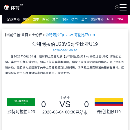
NBA
CBA
足球直播
英超
西甲
欧冠
意甲
中超
德甲
法甲
篮球直播
页
直播
直播
当前位置:
首页
土伦杯
沙特阿拉伯U23VS哥伦比亚U19
资讯
沙特阿拉伯U23VS哥伦比亚U19
资讯
2026-06-04 00:30
录像
录像
在2026年06月04日，精彩的土伦杯对决【沙特阿拉伯U23 vs 哥伦比亚U19】将进行直
播。喜爱土伦杯的球迷们，别忘了提前收藏本页面，确保不错过这场精彩的比赛。为了您的观
赛体验，还特别为您整理了关于土伦杯的最新比赛列表、两队的历史交锋记录和赛程安排。这
里是您获取土伦杯直播信息的最佳地点，敬请关注。
土伦杯
0
VS
0
沙特阿拉伯U23
哥伦比亚U19
2026-06-04 00:30
已结束