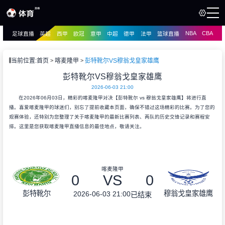
NBA
CBA
足球直播
英超
西甲
欧冠
意甲
中超
德甲
法甲
篮球直播
页
直播
直播
当前位置:
首页
喀麦隆甲
彭特靴尔VS穆翁戈皇家雄鹰
资讯
彭特靴尔VS穆翁戈皇家雄鹰
资讯
2026-06-03 21:00
录像
录像
在2026年06月03日，精彩的喀麦隆甲对决【彭特靴尔 vs 穆翁戈皇家雄鹰】将进行直
播。喜爱喀麦隆甲的球迷们，别忘了提前收藏本页面，确保不错过这场精彩的比赛。为了您的
观赛体验，还特别为您整理了关于喀麦隆甲的最新比赛列表、两队的历史交锋记录和赛程安
排。这里是您获取喀麦隆甲直播信息的最佳地点，敬请关注。
喀麦隆甲
0
VS
0
彭特靴尔
穆翁戈皇家雄鹰
2026-06-03 21:00
已结束