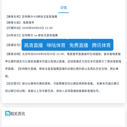
详情
【赛事名称】彭特靴尔VS穆翁戈皇家雄鹰
【赛事分类】
喀麦隆甲
【开赛时间】2026年06月03日 21:00
【对阵双方】彭特靴尔 vs 穆翁戈皇家雄鹰
高清直播
咪咕体育
免费直播
腾讯体育
【直播信号】
【赛事说明】北京时间2026年06月03日 21:00，喀麦隆甲直播准时在线播放，喜欢看喀麦隆
甲比赛的朋友可以提前收藏本页面以免错过直播。足球直播还为您在本页面索引了相关喀麦隆
甲直播、【彭特靴尔直播、穆翁戈皇家雄鹰直播的近期比赛列表以及两队历史交锋、两队赛
程。
【友好提示】部分比赛将在赛前更新，可能需要您在比赛前再刷新查看。 如果本页面比赛已
经过期已经过期，或者以上信号都无效，请进入足球直播查看最新直播信号。
相关资讯