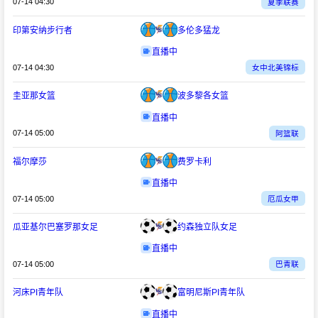
07-14 04:30
夏季联赛
印第安纳步行者
多伦多猛龙
直播中
07-14 04:30
女中北美锦标
圭亚那女篮
波多黎各女篮
直播中
07-14 05:00
阿篮联
福尔摩莎
费罗卡利
直播中
07-14 05:00
厄瓜女甲
瓜亚基尔巴塞罗那女足
约森独立队女足
直播中
07-14 05:00
巴青联
河床PI青年队
富明尼斯PI青年队
直播中