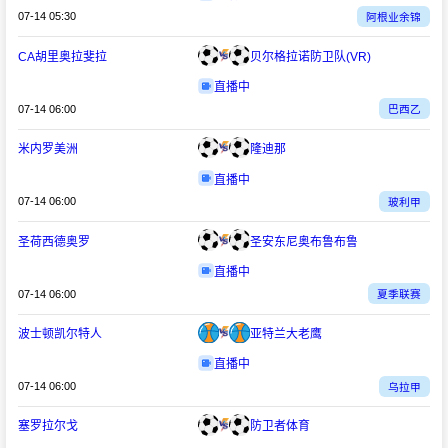
07-14 05:30
阿根业余锦
CA胡里奥拉斐拉
贝尔格拉诺防卫队(VR)
直播中
07-14 06:00
巴西乙
米内罗美洲
隆迪那
直播中
07-14 06:00
玻利甲
圣荷西德奥罗
圣安东尼奥布鲁布鲁
直播中
07-14 06:00
夏季联赛
波士顿凯尔特人
亚特兰大老鹰
直播中
07-14 06:00
乌拉甲
塞罗拉尔戈
防卫者体育