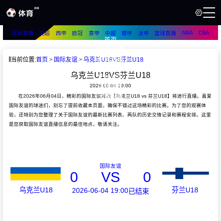
NBA
CBA
足球直播
英超
西甲
欧冠
意甲
中超
德甲
法甲
篮球直播
首页
篮球直播
足球直播
当前位置:
首页
国际友谊
乌克兰U18VS芬兰U18
篮球资讯
乌克兰U18VS芬兰U18
足球资讯
2026-06-04 19:00
篮球录像
足球录像
在2026年06月04日，精彩的国际友谊对决【乌克兰U18 vs 芬兰U18】将进行直播。喜爱
国际友谊的球迷们，别忘了提前收藏本页面，确保不错过这场精彩的比赛。为了您的观赛体
验，还特别为您整理了关于国际友谊的最新比赛列表、两队的历史交锋记录和赛程安排。这里
是您获取国际友谊直播信息的最佳地点，敬请关注。
国际友谊
0
VS
0
乌克兰U18
芬兰U18
2026-06-04 19:00
已结束