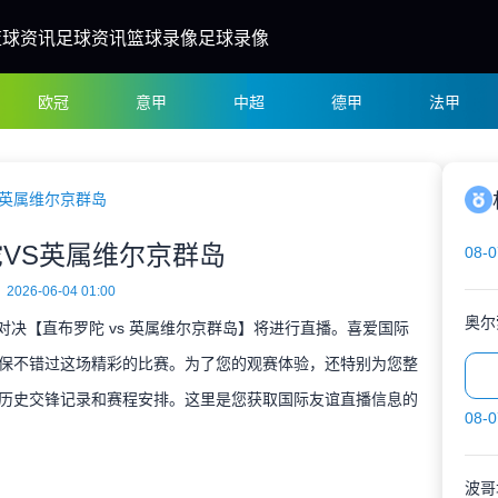
篮球资讯
足球资讯
篮球录像
足球录像
欧冠
意甲
中超
德甲
法甲
S英属维尔京群岛
VS英属维尔京群岛
08-0
2026-06-04 01:00
奥尔
谊对决【直布罗陀 vs 英属维尔京群岛】将进行直播。喜爱国际
保不错过这场精彩的比赛。为了您的观赛体验，还特别为您整
历史交锋记录和赛程安排。这里是您获取国际友谊直播信息的
08-0
波哥