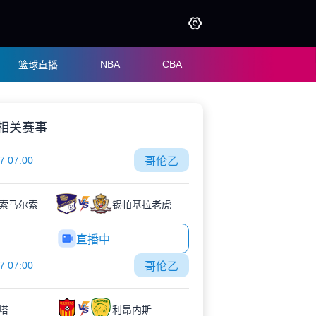
NBA
CBA
篮球直播
相关赛事
7 07:00
哥伦乙
索马尔索
锡帕基拉老虎
直播中
7 07:00
哥伦乙
塔
利昂内斯