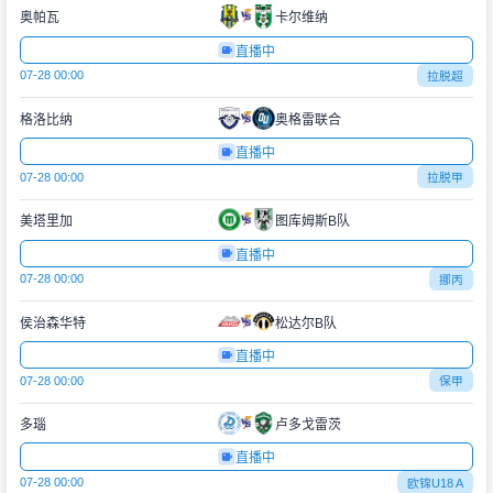
奥帕瓦
卡尔维纳
直播中
07-28 00:00
拉脱超
格洛比纳
奥格雷联合
直播中
07-28 00:00
拉脱甲
美塔里加
图库姆斯B队
直播中
07-28 00:00
挪丙
侯治森华特
松达尔B队
直播中
07-28 00:00
保甲
多瑙
卢多戈雷茨
直播中
07-28 00:00
欧锦U18 A