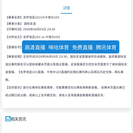
详情
【赛事名称】克罗地亚U21VS卡塔尔U23
【赛事分类】
国际友谊
【开赛时间】2026年06月03日 23:30
【对阵双方】克罗地亚U21 vs 卡塔尔U23
高清直播
咪咕体育
免费直播
腾讯体育
【直播信号】
【赛事说明】北京时间2026年06月03日 23:30，国际友谊直播准时在线播放，喜欢看国际友
谊比赛的朋友可以提前收藏本页面以免错过直播。足球直播还为您在本页面索引了相关国际友
谊直播、【克罗地亚U21直播、卡塔尔U23直播的近期比赛列表以及两队历史交锋、两队赛
程。
【友好提示】部分比赛将在赛前更新，可能需要您在比赛前再刷新查看。 如果本页面比赛已
经过期已经过期，或者以上信号都无效，请进入足球直播查看最新直播信号。
相关资讯