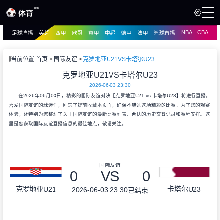
NBA
CBA
足球直播
英超
西甲
欧冠
意甲
中超
德甲
法甲
篮球直播
页
直播
直播
当前位置:
首页
国际友谊
克罗地亚U21VS卡塔尔U23
资讯
克罗地亚U21VS卡塔尔U23
资讯
2026-06-03 23:30
录像
录像
在2026年06月03日，精彩的国际友谊对决【克罗地亚U21 vs 卡塔尔U23】将进行直播。
喜爱国际友谊的球迷们，别忘了提前收藏本页面，确保不错过这场精彩的比赛。为了您的观赛
体验，还特别为您整理了关于国际友谊的最新比赛列表、两队的历史交锋记录和赛程安排。这
里是您获取国际友谊直播信息的最佳地点，敬请关注。
国际友谊
0
VS
0
克罗地亚U21
卡塔尔U23
2026-06-03 23:30
已结束