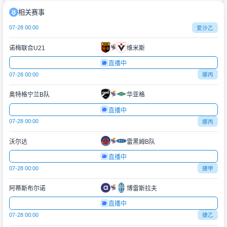
相关赛事
07-28 00:00
爱沙乙
诺梅联合U21
维米斯
直播中
07-28 00:00
挪丙
奥特格宁兰B队
华亚格
直播中
07-28 00:00
挪丙
沃尔达
雷黑姆B队
直播中
07-28 00:00
捷甲
阿蒂斯布尔诺
博雷斯拉夫
直播中
07-28 00:00
捷乙