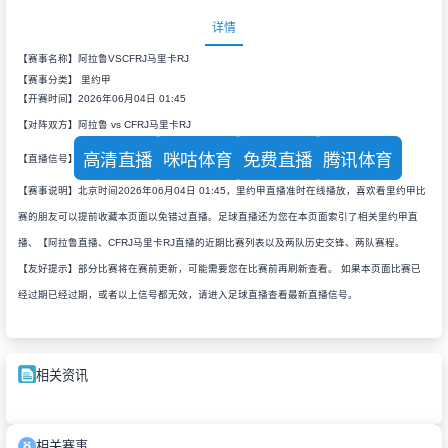
详情
【赛事名称】阿拉鲁VSCFRJ马里卡RJ
【赛事分类】
里约甲
【开赛时间】2026年06月04日 01:45
【对阵双方】阿拉鲁 vs CFRJ马里卡RJ
高清直播
咪咕体育
免费直播
腾讯体育
【直播信号】
【赛事说明】北京时间2026年06月04日 01:45，里约甲直播准时在线播放，喜欢看里约甲比
赛的朋友可以提前收藏本页面以免错过直播。足球直播还为您在本页面索引了相关里约甲直
播、【阿拉鲁直播、CFRJ马里卡RJ直播的近期比赛列表以及两队历史交锋、两队赛程。
【友好提示】部分比赛将在赛前更新，可能需要您在比赛前再刷新查看。 如果本页面比赛已
经过期已经过期，或者以上信号都无效，请进入足球直播查看最新直播信号。
相关资讯
相关赛事