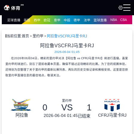
NBA
CBA
足球直播
英超
西甲
欧冠
意甲
中超
德甲
法甲
篮球直播
页
直播
直播
当前位置:
首页
里约甲
阿拉鲁VSCFRJ马里卡RJ
资讯
阿拉鲁VSCFRJ马里卡RJ
资讯
2026-06-04 01:45
录像
录像
在2026年06月04日，精彩的里约甲对决【阿拉鲁 vs CFRJ马里卡RJ】将进行直播。喜爱
里约甲的球迷们，别忘了提前收藏本页面，确保不错过这场精彩的比赛。为了您的观赛体验，
还特别为您整理了关于里约甲的最新比赛列表、两队的历史交锋记录和赛程安排。这里是您获
取里约甲直播信息的最佳地点，敬请关注。
里约甲
0
VS
1
阿拉鲁
CFRJ马里卡RJ
2026-06-04 01:45
已结束