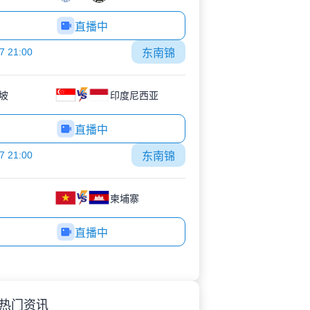
直播中
7 21:00
东南锦
坡
印度尼西亚
直播中
7 21:00
东南锦
柬埔寨
直播中
热门资讯