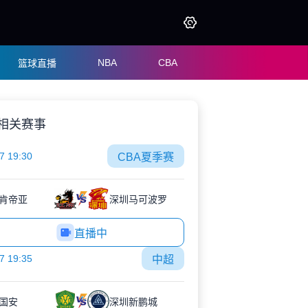
NBA
CBA
篮球直播
相关赛事
7 19:30
CBA夏季赛
肯帝亚
深圳马可波罗
直播中
7 19:35
中超
国安
深圳新鹏城