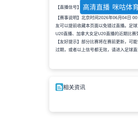
高清直播
咪咕体
【直播信号】
【赛事说明】北京时间2026年06月04日
友可以提前收藏本页面以免错过直播。足球
U20直播、加拿大女足U20直播的近期比
【友好提示】部分比赛将在赛前更新，可能
过期，或者以上信号都无效，请进入足球直
相关资讯