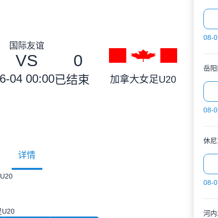
08-0
国际友谊
VS
0
岳阳
6-04 00:00
已结束
加拿大女足U20
08-0
休尼
详情
U20
08-0
U20
河内