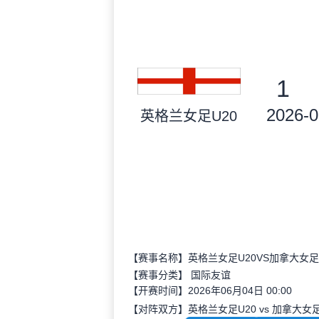
1
2026-0
英格兰女足U20
【赛事名称】英格兰女足U20VS加拿大女足
【赛事分类】
国际友谊
【开赛时间】2026年06月04日 00:00
【对阵双方】英格兰女足U20 vs 加拿大女足