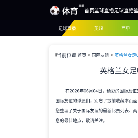
首页
篮球直播
足球直播
足球直播
英超
西甲
当前位置:
首页
国际友谊
英格兰女足U
英格兰女足U
在2026年06月04日，精彩的国际友
国际友谊的球迷们，别忘了提前收藏本页面
您整理了关于国际友谊的最新比赛列表、两
息的最佳地点，敬请关注。