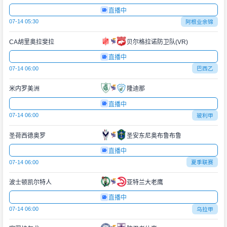
直播中
07-14 05:30
阿根业余锦
CA胡里奥拉斐拉
贝尔格拉诺防卫队(VR)
直播中
07-14 06:00
巴西乙
米内罗美洲
隆迪那
直播中
07-14 06:00
玻利甲
圣荷西德奥罗
圣安东尼奥布鲁布鲁
直播中
07-14 06:00
夏季联赛
波士顿凯尔特人
亚特兰大老鹰
直播中
07-14 06:00
乌拉甲