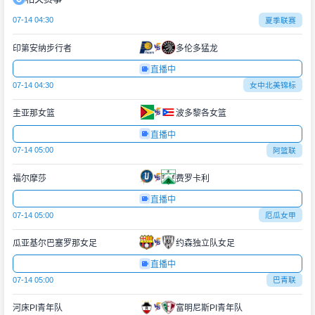
07-14 04:30
夏季联赛
印第安纳步行者
多伦多猛龙
直播中
07-14 04:30
女中北美锦标
圭亚那女篮
波多黎各女篮
直播中
07-14 05:00
阿篮联
福尔摩莎
费罗卡利
直播中
07-14 05:00
厄瓜女甲
瓜亚基尔巴塞罗那女足
约森独立队女足
直播中
07-14 05:00
巴青联
河床PI青年队
富明尼斯PI青年队