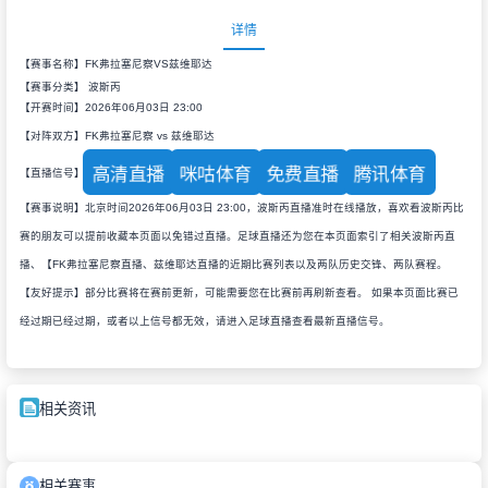
详情
【赛事名称】FK弗拉塞尼察VS兹维耶达
【赛事分类】
波斯丙
【开赛时间】2026年06月03日 23:00
【对阵双方】FK弗拉塞尼察 vs 兹维耶达
高清直播
咪咕体育
免费直播
腾讯体育
【直播信号】
【赛事说明】北京时间2026年06月03日 23:00，波斯丙直播准时在线播放，喜欢看波斯丙比
赛的朋友可以提前收藏本页面以免错过直播。足球直播还为您在本页面索引了相关波斯丙直
播、【FK弗拉塞尼察直播、兹维耶达直播的近期比赛列表以及两队历史交锋、两队赛程。
【友好提示】部分比赛将在赛前更新，可能需要您在比赛前再刷新查看。 如果本页面比赛已
经过期已经过期，或者以上信号都无效，请进入足球直播查看最新直播信号。
相关资讯
相关赛事