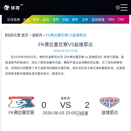
NBA
CBA
足球直播
英超
西甲
欧冠
意甲
中超
德甲
法甲
篮球直播
页
直播
直播
当前位置:
首页
波斯丙
FK弗拉塞尼察VS兹维耶达
资讯
FK弗拉塞尼察VS兹维耶达
资讯
2026-06-03 23:00
录像
录像
在2026年06月03日，精彩的波斯丙对决【FK弗拉塞尼察 vs 兹维耶达】将进行直播。喜
爱波斯丙的球迷们，别忘了提前收藏本页面，确保不错过这场精彩的比赛。为了您的观赛体
验，还特别为您整理了关于波斯丙的最新比赛列表、两队的历史交锋记录和赛程安排。这里是
您获取波斯丙直播信息的最佳地点，敬请关注。
波斯丙
0
VS
2
FK弗拉塞尼察
兹维耶达
2026-06-03 23:00
已结束