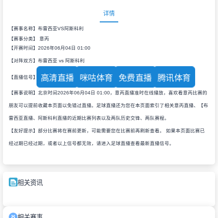
详情
【赛事名称】布雷西亚VS阿斯科利
【赛事分类】
意丙
【开赛时间】2026年06月04日 01:00
【对阵双方】布雷西亚 vs 阿斯科利
高清直播
咪咕体育
免费直播
腾讯体育
【直播信号】
【赛事说明】北京时间2026年06月04日 01:00，意丙直播准时在线播放，喜欢看意丙比赛的
朋友可以提前收藏本页面以免错过直播。足球直播还为您在本页面索引了相关意丙直播、【布
雷西亚直播、阿斯科利直播的近期比赛列表以及两队历史交锋、两队赛程。
【友好提示】部分比赛将在赛前更新，可能需要您在比赛前再刷新查看。 如果本页面比赛已
经过期已经过期，或者以上信号都无效，请进入足球直播查看最新直播信号。
相关资讯
相关赛事