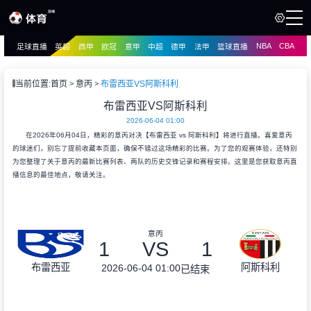
NBA
CBA
足球直播
英超
西甲
欧冠
意甲
中超
德甲
法甲
篮球直播
页
直播
直播
当前位置:
首页
意丙
布雷西亚VS阿斯科利
资讯
布雷西亚VS阿斯科利
资讯
2026-06-04 01:00
录像
录像
在2026年06月04日，精彩的意丙对决【布雷西亚 vs 阿斯科利】将进行直播。喜爱意丙
的球迷们，别忘了提前收藏本页面，确保不错过这场精彩的比赛。为了您的观赛体验，还特别
为您整理了关于意丙的最新比赛列表、两队的历史交锋记录和赛程安排。这里是您获取意丙直
播信息的最佳地点，敬请关注。
意丙
1
VS
1
布雷西亚
阿斯科利
2026-06-04 01:00
已结束