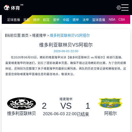
NBA
CBA
足球直播
英超
西甲
欧冠
意甲
中超
德甲
法甲
篮球直播
页
直播
直播
当前位置:
首页
喀麦隆甲
维多利亚联林贝VS阿祖尔
资讯
维多利亚联林贝VS阿祖尔
资讯
2026-06-03 22:00
录像
录像
在2026年06月03日，精彩的喀麦隆甲对决【维多利亚联林贝 vs 阿祖尔】将进行直播。
喜爱喀麦隆甲的球迷们，别忘了提前收藏本页面，确保不错过这场精彩的比赛。为了您的观赛
体验，还特别为您整理了关于喀麦隆甲的最新比赛列表、两队的历史交锋记录和赛程安排。这
里是您获取喀麦隆甲直播信息的最佳地点，敬请关注。
喀麦隆甲
2
VS
1
维多利亚联林贝
阿祖尔
2026-06-03 22:00
已结束