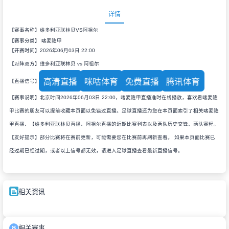
详情
【赛事名称】维多利亚联林贝VS阿祖尔
【赛事分类】
喀麦隆甲
【开赛时间】2026年06月03日 22:00
【对阵双方】维多利亚联林贝 vs 阿祖尔
高清直播
咪咕体育
免费直播
腾讯体育
【直播信号】
【赛事说明】北京时间2026年06月03日 22:00，喀麦隆甲直播准时在线播放，喜欢看喀麦隆
甲比赛的朋友可以提前收藏本页面以免错过直播。足球直播还为您在本页面索引了相关喀麦隆
甲直播、【维多利亚联林贝直播、阿祖尔直播的近期比赛列表以及两队历史交锋、两队赛程。
【友好提示】部分比赛将在赛前更新，可能需要您在比赛前再刷新查看。 如果本页面比赛已
经过期已经过期，或者以上信号都无效，请进入足球直播查看最新直播信号。
相关资讯
相关赛事