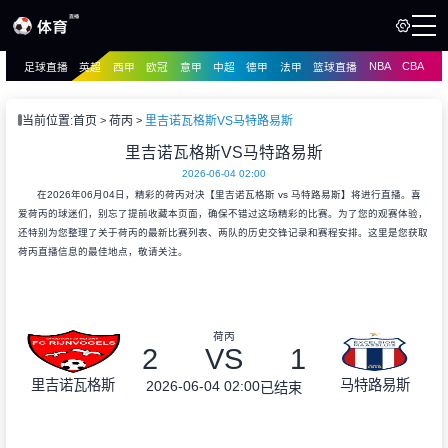
NBA
CBA
足球直播
英超
西甲
欧冠
意甲
中超
德甲
法甲
篮球直播
页
直播
直播
当前位置:
首页
荷丙
里吉诺瓦格斯VS马特路易斯
资讯
里吉诺瓦格斯VS马特路易斯
资讯
2026-06-04 02:00
录像
录像
在2026年06月04日，精彩的荷丙对决【里吉诺瓦格斯 vs 马特路易斯】将进行直播。喜
爱荷丙的球迷们，别忘了提前收藏本页面，确保不错过这场精彩的比赛。为了您的观赛体验，
还特别为您整理了关于荷丙的最新比赛列表、两队的历史交锋记录和赛程安排。这里是您获取
荷丙直播信息的最佳地点，敬请关注。
荷丙
2
VS
1
里吉诺瓦格斯
马特路易斯
2026-06-04 02:00
已结束