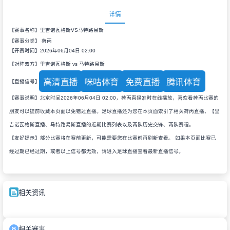
详情
【赛事名称】里吉诺瓦格斯VS马特路易斯
【赛事分类】
荷丙
【开赛时间】2026年06月04日 02:00
【对阵双方】里吉诺瓦格斯 vs 马特路易斯
高清直播
咪咕体育
免费直播
腾讯体育
【直播信号】
【赛事说明】北京时间2026年06月04日 02:00，荷丙直播准时在线播放，喜欢看荷丙比赛的
朋友可以提前收藏本页面以免错过直播。足球直播还为您在本页面索引了相关荷丙直播、【里
吉诺瓦格斯直播、马特路易斯直播的近期比赛列表以及两队历史交锋、两队赛程。
【友好提示】部分比赛将在赛前更新，可能需要您在比赛前再刷新查看。 如果本页面比赛已
经过期已经过期，或者以上信号都无效，请进入足球直播查看最新直播信号。
相关资讯
相关赛事