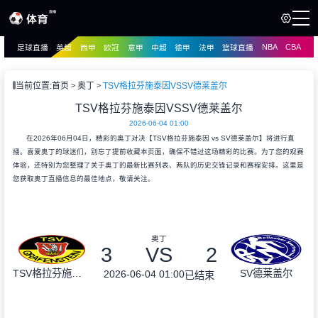
NBA
CBA
足球直播
英超
西甲
欧冠
意甲
中超
德甲
法甲
篮球直播
页
直播
直播
当前位置:
首页
奥丁
TSV格拉芬施泰因VSSV德莱盖尔
资讯
TSV格拉芬施泰因VSSV德莱盖尔
资讯
2026-06-04 01:00
录像
录像
在2026年06月04日，精彩的奥丁对决【TSV格拉芬施泰因 vs SV德莱盖尔】将进行直
播。喜爱奥丁的球迷们，别忘了提前收藏本页面，确保不错过这场精彩的比赛。为了您的观赛
体验，还特别为您整理了关于奥丁的最新比赛列表、两队的历史交锋记录和赛程安排。这里是
您获取奥丁直播信息的最佳地点，敬请关注。
奥丁
3
VS
2
TSV格拉芬施泰因
SV德莱盖尔
2026-06-04 01:00
已结束