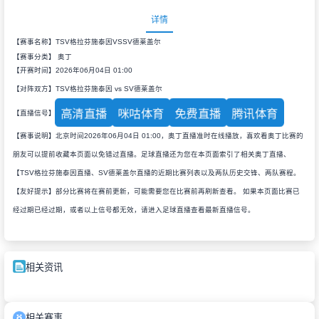
详情
【赛事名称】TSV格拉芬施泰因VSSV德莱盖尔
【赛事分类】
奥丁
【开赛时间】2026年06月04日 01:00
【对阵双方】TSV格拉芬施泰因 vs SV德莱盖尔
高清直播
咪咕体育
免费直播
腾讯体育
【直播信号】
【赛事说明】北京时间2026年06月04日 01:00，奥丁直播准时在线播放，喜欢看奥丁比赛的
朋友可以提前收藏本页面以免错过直播。足球直播还为您在本页面索引了相关奥丁直播、
【TSV格拉芬施泰因直播、SV德莱盖尔直播的近期比赛列表以及两队历史交锋、两队赛程。
【友好提示】部分比赛将在赛前更新，可能需要您在比赛前再刷新查看。 如果本页面比赛已
经过期已经过期，或者以上信号都无效，请进入足球直播查看最新直播信号。
相关资讯
相关赛事