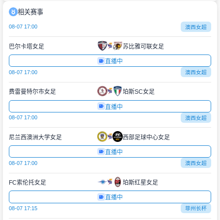
相关赛事
08-07 17:00
澳西女超
巴尔卡塔女足
苏比雅可联女足
直播中
08-07 17:00
澳西女超
费雷曼特尔市女足
珀斯SC女足
直播中
08-07 17:00
澳西女超
尼兰西澳洲大学女足
西部足球中心女足
直播中
08-07 17:00
澳西女超
FC索伦托女足
珀斯红星女足
直播中
08-07 17:15
菲州长杯