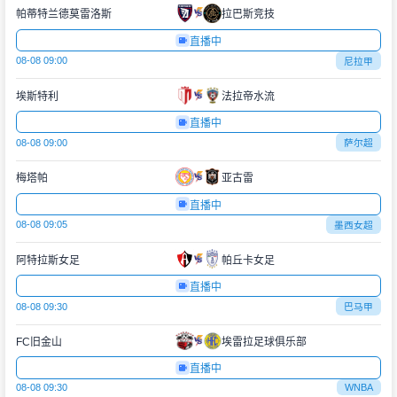
帕蒂特兰德莫雷洛斯
拉巴斯竞技
直播中
08-08 09:00
尼拉甲
埃斯特利
法拉帝水流
直播中
08-08 09:00
萨尔超
梅塔帕
亚古雷
直播中
08-08 09:05
墨西女超
阿特拉斯女足
帕丘卡女足
直播中
08-08 09:30
巴马甲
FC旧金山
埃雷拉足球俱乐部
直播中
08-08 09:30
WNBA