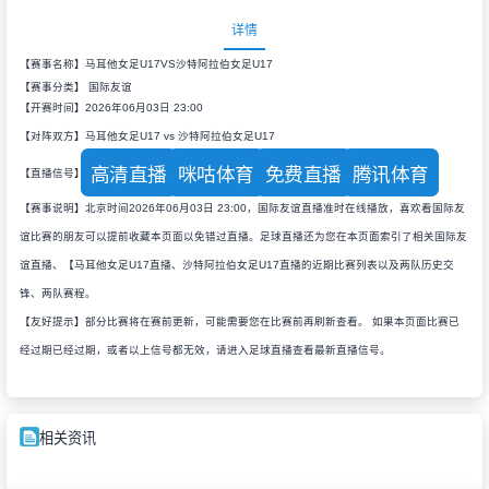
详情
【赛事名称】马耳他女足U17VS沙特阿拉伯女足U17
【赛事分类】
国际友谊
【开赛时间】2026年06月03日 23:00
【对阵双方】马耳他女足U17 vs 沙特阿拉伯女足U17
高清直播
咪咕体育
免费直播
腾讯体育
【直播信号】
【赛事说明】北京时间2026年06月03日 23:00，国际友谊直播准时在线播放，喜欢看国际友
谊比赛的朋友可以提前收藏本页面以免错过直播。足球直播还为您在本页面索引了相关国际友
谊直播、【马耳他女足U17直播、沙特阿拉伯女足U17直播的近期比赛列表以及两队历史交
锋、两队赛程。
【友好提示】部分比赛将在赛前更新，可能需要您在比赛前再刷新查看。 如果本页面比赛已
经过期已经过期，或者以上信号都无效，请进入足球直播查看最新直播信号。
相关资讯