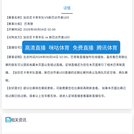
详情
【赛事名称】加芬尼卡青年队VS斯巴达乔奥U20
【赛事分类】
巴青联
【开赛时间】2026年06月04日 02:00
【对阵双方】加芬尼卡青年队 vs 斯巴达乔奥U20
高清直播
咪咕体育
免费直播
腾讯体育
【直播信号】
【赛事说明】北京时间2026年06月04日 02:00，巴青联直播准时在线播放，喜欢看巴青联比
赛的朋友可以提前收藏本页面以免错过直播。足球直播还为您在本页面索引了相关巴青联直
播、【加芬尼卡青年队直播、斯巴达乔奥U20直播的近期比赛列表以及两队历史交锋、两队赛
程。
【友好提示】部分比赛将在赛前更新，可能需要您在比赛前再刷新查看。 如果本页面比赛已
经过期已经过期，或者以上信号都无效，请进入足球直播查看最新直播信号。
相关资讯