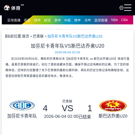
NBA
CBA
足球直播
英超
西甲
欧冠
意甲
中超
德甲
法甲
篮球直播
页
直播
直播
当前位置:
首页
巴青联
加芬尼卡青年队VS斯巴达乔奥U20
资讯
加芬尼卡青年队VS斯巴达乔奥U20
资讯
2026-06-04 02:00
录像
录像
在2026年06月04日，精彩的巴青联对决【加芬尼卡青年队 vs 斯巴达乔奥U20】将进行直
播。喜爱巴青联的球迷们，别忘了提前收藏本页面，确保不错过这场精彩的比赛。为了您的观
赛体验，还特别为您整理了关于巴青联的最新比赛列表、两队的历史交锋记录和赛程安排。这
里是您获取巴青联直播信息的最佳地点，敬请关注。
巴青联
4
VS
1
加芬尼卡青年队
斯巴达乔奥U20
2026-06-04 02:00
已结束