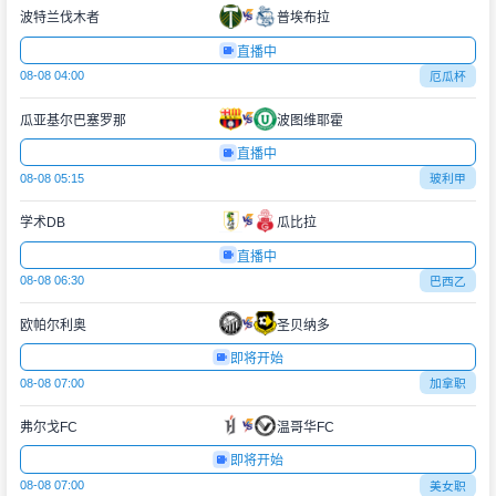
波特兰伐木者
普埃布拉
直播中
08-08 04:00
厄瓜杯
瓜亚基尔巴塞罗那
波图维耶霍
直播中
08-08 05:15
玻利甲
学术DB
瓜比拉
直播中
08-08 06:30
巴西乙
欧帕尔利奥
圣贝纳多
即将开始
08-08 07:00
加拿职
弗尔戈FC
温哥华FC
即将开始
08-08 07:00
美女职